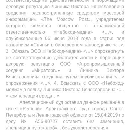
соответствующими действительности и порочащими
деловую репутацию Линника Виктора Вячеславовича
сведения, распространенные средством массовой
информации» «
The
Moscow
Post
», учредителем
которого является общество с ограниченной
ответственностью «Небоход-медиа» <…>, и
опубликованные 06 июня 2018 года в статье под
названием «Свиньи в биосферном заповеднике <…>.
3. Обязать ООО «Небоход-медиа» <…> опровергнуть
не соответствующие действительности и порочащие
деловую репутацию ООО «Агропромышленный
холдинг «Мираторг»» и Линника Виктора
Вячеславовича сведения путем опубликования <…>
опровержения <…>. 4. Взыскать с ООО «Небоход-
медиа» в пользу Линника Виктора Вячеславовича <…
> компенсации вреда…».
Апелляционный суд оставил данное решение в
силе: «Решение Арбитражного суда города Санкт-
Петербурга и Ленинградской области от 15.04.2019 по
делу № А56-90727 оставить без изменения,
апелляционную жалобу – без удовлетворения».