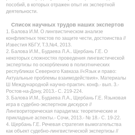
пособий, в которых отражен опыт их экспертной
деятельности.
Список научных трудов наших экспертов
1. Балова И.М. О лингвистическом анализе
конфликтных текстов по защите чести, достоинства //
Известия КБГУ, Т.3,№4, 2013.
2. Балова И.М., Будаева Л.А.. Щербань Г.Е. О
некоторых сложностях проведения лингвистической
экспертизы по оскорблению в полиэтнических
республиках Северного Кавказа //«Язык и право:
Актуальные проблемы взаимодействия». Материалы
Ш Международной научно-практич. конф.- вып. 3.-
Ростов-на-Дону, 2013.- С. 219-224.
3. Балова И.М., Будаева Л.А., Щербань Г.Е. Языковая
игра в судебно-экспертном дискурсе //
Лингвориторическая парадигма: теоретические и
прикладные аспекты.- Сочи, 2013.- № 18.- С. 19-22.
4. Щербань Г.Е. Речевая стратегия вымогательства
как объект судебно-лингвистической экспертизы //