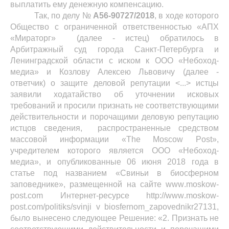
выплатить ему денежную компенсацию.
Так,
по делу №
А56-90727/2018
, в ходе которого
Общество с ограниченной ответственностью «АПХ
«Мираторг» (далее - истец) обратилось в
Арбитражный суд города Санкт-Петербурга и
Ленинградской области с иском к ООО «Небоход-
медиа» и Козлову Алексею Львовичу (далее -
ответчик) о защите деловой репутации <...> истцы
заявили ходатайство об уточнении исковых
требований и просили признать не соответствующими
действительности и порочащими деловую репутацию
истцов сведения, распространенные средством
массовой информации «
The
Moscow
Post
»,
учредителем которого является ООО «Небоход-
медиа», и опубликованные 06 июня 2018 года в
статье под названием «Свиньи в биосферном
заповеднике», размещенной на сайте
www
.
moskow
-
post
.
com
Интернет-ресурсе
http
://
www
.
moskow
-
post
.
com
/
politiks
/
svinji
v
biosfernom
_
zapovednikr
27131,
было вынесено следующее Решение: «2. Признать не