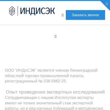
ИНДИСЭК
И досудебные, и судебные исследования мы выполняем,
Заказать звонок
руководствуясь принципами объективности, достоверности
и научной обоснованности. Эксперты Института имеют
ученые степени кандидатов и докторов наук, сертификаты
на осуществление конкретной экспертной деятельности.
Финансовая деятельность ИНДиСЭК полностью
соответствует действующему российскому
законодательству. Экспертизы выполняются строго на
основе договоров по запросам заказчика.
ООО "ИНДиСЭК" является членом Ленинградской
областной торгово-промышленной палаты,
регистрационный № 338-5982-25.
КАК С НАМИ СВЯЗАТЬСЯ
Опыт проведения экспертных исследований
Телефон:
8 800 222 74 97
Сотрудничающие с нашим Институтом эксперты
Мобильный:
+7 (999) 034 32 39
имеют не только значительный стаж экспертной
работы, но и ряд научных публикаций и методических
E-mail:
info@indisek.ru