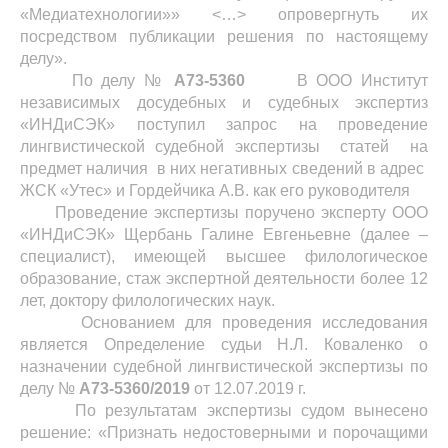
«Медиатехнологии»» <…> опровергнуть их
посредством публикации решения по настоящему
делу».
По делу №
А73-5360
В ООО Институт
независимых досудебных и судебных экспертиз
«ИНДиСЭК» поступил запрос на проведение
лингвистической судебной экспертизы статей на
предмет наличия в них негативных сведений в адрес
ЖСК «Утес» и Гордейчика А.В. как его руководителя
Проведение экспертизы поручено эксперту ООО
«ИНДиСЭК» Щербань Галине Евгеньевне (далее –
специалист), имеющей высшее филологическое
образование, стаж экспертной деятельности более 12
лет, доктору филологических наук.
Основанием для проведения исследования
является Определение судьи Н.Л. Коваленко о
назначении судебной лингвистической экспертизы по
делу №
А73-5360/2019
от 12.07.2019 г.
По результатам экспертизы судом вынесено
решение: «Признать недостоверными и порочащими