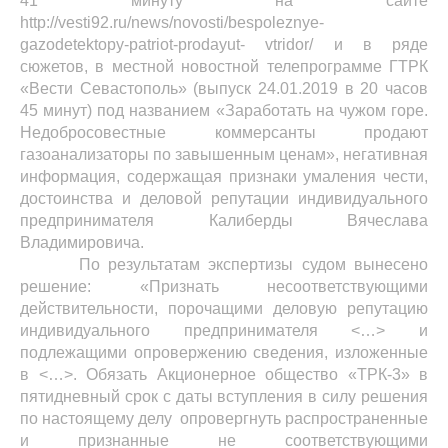
41 минуту на сайте
http
://
vesti
92.
ru
/
news
/
novosti
/
bespoleznye
-
gazodetektopy
-
patriot
-
prodayut
-
vtridor
/ и в ряде
сюжетов, в местной новостной телепрограмме ГТРК
«Вести Севастополь» (выпуск 24.01.2019 в 20 часов
45 минут) под названием «Заработать на чужом горе.
Недобросовестные коммерсанты продают
газоанализаторы по завышенным ценам», негативная
информация, содержащая признаки умаления чести,
достоинства и деловой репутации индивидуального
предпринимателя Калиберды Вячеслава
Владимировича.
По результатам экспертизы судом вынесено
решение: «Признать несоответствующими
действительности, порочащими деловую репутацию
индивидуального предпринимателя <…> и
подлежащими опровержению сведения, изложенные
в <…>. Обязать Акционерное общество «ТРК-3» в
пятидневный срок с даты вступления в силу решения
по настоящему делу опровергнуть распространенные
и признанные не соответствующими