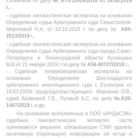
Сизиковой по делу
№ А75-12424/2016 от 28.08.2019
г.,
- судебная лингвистическая экспертиза на основании
Определения судьи Арбитражного суда Севастополя
Морозовой Н.А. от 22.10.2019 г. по делу №
А84-
2513/2019
г.,
- судебная лингвистическая экспертиза на основании
Определения судьи Арбитражного суда города Санкт-
Петербурга и Ленинградской области Кузнецова
М.В.от 21 января 2019 г по делу №
А56-90727/2018
г.,
- Судебная почерковедческая экспертиза на
основании Определения Шестнадцатого
арбитражного апелляционного суда г. Ессентуки от
18.03.2020г. председательствующего Марченко О.В.,
судей Казаковой Г.В., Луговой А.С. по делу
№А20-
1467/2019
г. и др.
На основании выполненных в ООО «ИНДиСЭК»
судебных лингвистических экспертиз часто
принимаются решения, обязывающие СМИ удалить
негативную (порочащую) информацию об истце и